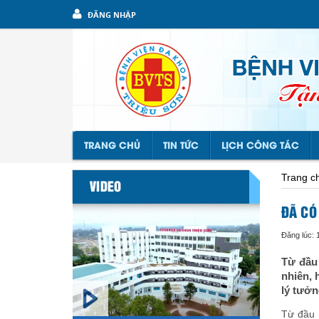
ĐĂNG NHẬP
TRANG CHỦ
TIN TỨC
LỊCH CÔNG TÁC
Trang c
VIDEO
ĐÃ CÓ
Đăng lúc: 
Từ đầu
nhiên, 
lý tưởn
Từ đầu 