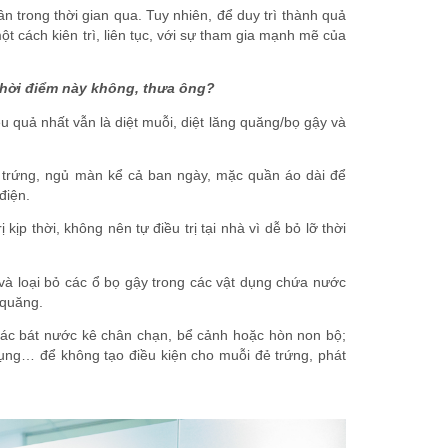
 trong thời gian qua. Tuy nhiên, để duy trì thành quả
t cách kiên trì, liên tục, với sự tham gia mạnh mẽ của
thời điểm này không, thưa ông?
u quả nhất vẫn là diệt muỗi, diệt lăng quăng/bọ gậy và
 trứng, ngủ màn kể cả ban ngày, mặc quần áo dài để
điện.
kịp thời, không nên tự điều trị tại nhà vì dễ bỏ lỡ thời
 và loại bỏ các ổ bọ gậy trong các vật dụng chứa nước
 quăng.
các bát nước kê chân chạn, bể cảnh hoặc hòn non bộ;
 dụng… để không tạo điều kiện cho muỗi đẻ trứng, phát