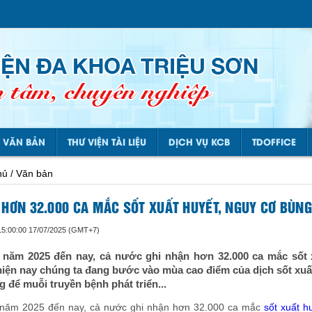
VĂN BẢN
THƯ VIỆN TÀI LIỆU
DỊCH VỤ KCB
TDOFFICE
hủ / Văn bản
 HƠN 32.000 CA MẮC SỐT XUẤT HUYẾT, NGUY CƠ BÙNG
15:00:00 17/07/2025 (GMT+7)
 năm 2025 đến nay, cả nước ghi nhận hơn 32.000 ca mắc sốt x
hiện nay chúng ta đang bước vào mùa cao điểm của dịch sốt xuất
g để muỗi truyền bệnh phát triển...
năm 2025 đến nay, cả nước ghi nhận hơn 32.000 ca mắc
sốt xuất h