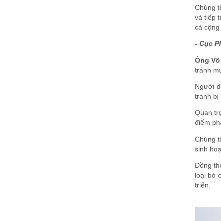
Chúng tô
và tiếp 
cả cộng
- Cục P
Ông Võ 
tránh mu
Người d
tránh bị
Quan trọ
điểm ph
Chúng tô
sinh hoạ
Đồng th
loại bỏ 
triển.