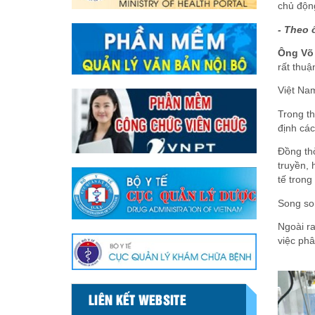
chủ động
- Theo 
Ông Võ 
rất thuậ
Việt Nam
Trong th
định các
Đồng thờ
truyền, 
tế trong
Song so
Ngoài ra
việc phâ
LIÊN KẾT WEBSITE