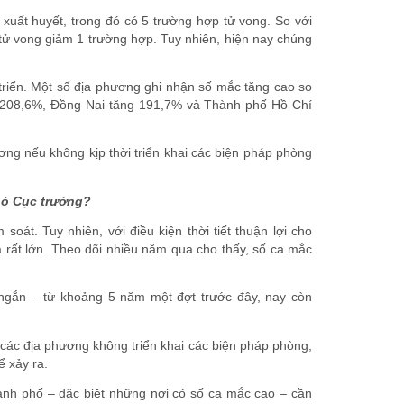
xuất huyết, trong đó có 5 trường hợp tử vong. So với
tử vong giảm 1 trường hợp. Tuy nhiên, hiện nay chúng
 triển. Một số địa phương ghi nhận số mắc tăng cao so
g 208,6%, Đồng Nai tăng 191,7% và Thành phố Hồ Chí
hương nếu không kịp thời triển khai các biện pháp phòng
hó Cục trưởng?
soát. Tuy nhiên, với điều kiện thời tiết thuận lợi cho
là rất lớn. Theo dõi nhiều năm qua cho thấy, số ca mắc
 ngắn – từ khoảng 5 năm một đợt trước đây, nay còn
 các địa phương không triển khai các biện pháp phòng,
ể xảy ra.
thành phố – đặc biệt những nơi có số ca mắc cao – cần