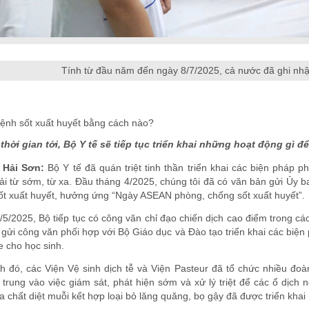
Tính từ đầu năm đến ngày 8/7/2025, cả nước đã ghi nhậ
ệnh sốt xuất huyết bằng cách nào?
 thời gian tới, Bộ Y tế sẽ tiếp tục triển khai những hoạt động gì
 Hải Sơn:
Bộ Y tế đã quán triệt tinh thần triển khai các biện pháp 
ải từ sớm, từ xa. Đầu tháng 4/2025, chúng tôi đã có văn bản gửi Ủy 
ốt xuất huyết, hưởng ứng “Ngày ASEAN phòng, chống sốt xuất huyết”.
5/2025, Bộ tiếp tục có công văn chỉ đạo chiến dịch cao điểm trong cá
gửi công văn phối hợp với Bộ Giáo dục và Đào tạo triển khai các biệ
 cho học sinh.
h đó, các Viện Vệ sinh dịch tễ và Viện Pasteur đã tổ chức nhiều đo
 trung vào việc giám sát, phát hiện sớm và xử lý triệt để các ổ dịch 
 chất diệt muỗi kết hợp loại bỏ lăng quăng, bọ gậy đã được triển khai