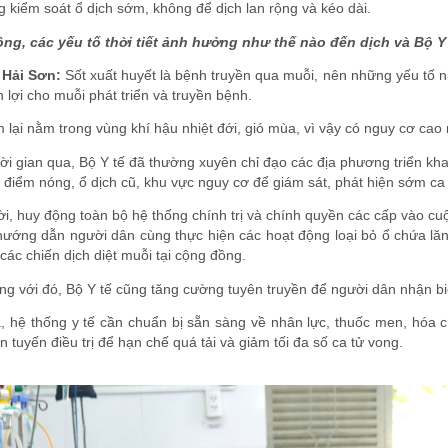
 kiểm soát ổ dịch sớm, không để dịch lan rộng và kéo dài.
ông, các yếu tố thời tiết ảnh hưởng như thế nào đến dịch và Bộ Y
Hải Sơn:
Sốt xuất huyết là bệnh truyền qua muỗi, nên những yếu tố n
n lợi cho muỗi phát triển và truyền bệnh.
 lại nằm trong vùng khí hậu nhiệt đới, gió mùa, vì vậy có nguy cơ cao 
ời gian qua, Bộ Y tế đã thường xuyên chỉ đạo các địa phương triển kh
 điểm nóng, ổ dịch cũ, khu vực nguy cơ để giám sát, phát hiện sớm ca 
i, huy động toàn bộ hệ thống chính trị và chính quyền các cấp vào cu
hướng dẫn người dân cùng thực hiện các hoạt động loại bỏ ổ chứa lăn
 các chiến dịch diệt muỗi tại cộng đồng.
ng với đó, Bộ Y tế cũng tăng cường tuyên truyền để người dân nhận b
, hệ thống y tế cần chuẩn bị sẵn sàng về nhân lực, thuốc men, hóa chấ
n tuyến điều trị để hạn chế quá tải và giảm tối đa số ca tử vong.