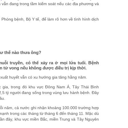
ch vẫn đang trong tầm kiểm soát nếu các địa phương và
 Phòng bệnh, Bộ Y tế, để làm rõ hơn về tình hình dịch
như thế nào thưa ông?
uỗi truyền, có thể xảy ra ở mọi lứa tuổi. Bệnh
 tử vong nếu không được điều trị kịp thời.
 xuất huyết vẫn có xu hướng gia tăng hằng năm.
c gia, trong đó khu vực Đông Nam Á, Tây Thái Bình
2,5 tỷ người đang sống trong vùng lưu hành bệnh. Đây
ầu.
 mỗi năm, cả nước ghi nhận khoảng 100.000 trường hợp
ạnh trong các tháng từ tháng 6 đến tháng 11. Mặc dù
gần đây, khu vực miền Bắc, miền Trung và Tây Nguyên