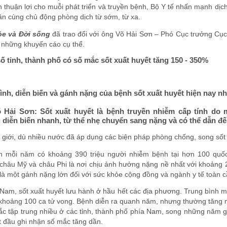
n thuận lợi cho muỗi phát triển và truyền bệnh, Bộ Y tế nhấn mạnh dị
ân cùng chủ động phòng dịch từ sớm, từ xa.
e và Đời sống
đã trao đổi với ông Võ Hải Sơn – Phó Cục trưởng Cục
 những khuyến cáo cụ thể.
ố tỉnh, thành phố có số mắc sốt xuất huyết tăng 150 - 350%
hình, diễn biến và gánh nặng của bệnh sốt xuất huyết hiện nay 
 Hải Sơn:
Sốt xuất huyết là bệnh truyền nhiễm cấp tính do m
diễn biến nhanh, từ thể nhẹ chuyển sang nặng và có thể dẫn đến
 giới, dù nhiều nước đã áp dụng các biện pháp phòng chống, song sốt
h mỗi năm có khoảng 390 triệu người nhiễm bệnh tại hơn 100 quố
châu Mỹ và châu Phi là nơi chịu ảnh hưởng nặng nề nhất với khoảng 
là một gánh nặng lớn đối với sức khỏe cộng đồng và ngành y tế toàn c
t Nam, sốt xuất huyết lưu hành ở hầu hết các địa phương. Trung bình
khoảng 100 ca tử vong. Bệnh diễn ra quanh năm, nhưng thường tăng m
ắc tập trung nhiều ở các tỉnh, thành phố phía Nam, song những năm 
t đầu ghi nhận số mắc tăng dần.