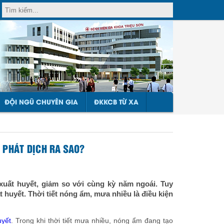
ĐỘI NGŨ CHUYÊN GIA
ĐKKCB TỪ XA
 PHÁT DỊCH RA SAO?
uất huyết, giảm so với cùng kỳ năm ngoái. Tuy
 huyết. Thời tiết nóng ẩm, mưa nhiều là điều kiện
uyết
. Trong khi thời tiết mưa nhiều, nóng ẩm đang tạo