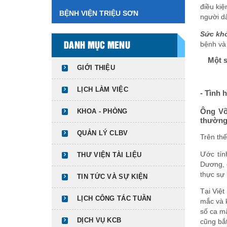
điều kiệ
BỆNH VIỆN TRIỆU SƠN
người d
Sức khỏ
bệnh và
DANH MỤC MENU
Một s
GIỚI THIỆU
LỊCH LÀM VIỆC
- Tình 
Ông Võ
KHOA - PHÒNG
thường 
QUẢN LÝ CLBV
Trên thế
Ước tín
THƯ VIỆN TÀI LIỆU
Dương, 
thực sự 
TIN TỨC VÀ SỰ KIỆN
Tại Việ
LỊCH CÔNG TÁC TUẦN
mắc và 
số ca m
DỊCH VỤ KCB
cũng bắ