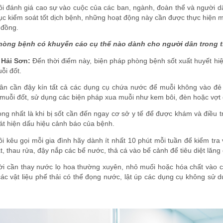
i đánh giá cao sự vào cuộc của các ban, ngành, đoàn thể và người dân
tục kiểm soát tốt dịch bệnh, những hoạt động này cần được thực hiện mộ
 đồng.
hòng bệnh có khuyến cáo cụ thể nào dành cho người dân trong 
Hải Sơn:
Đến thời điểm này, biện pháp phòng bệnh sốt xuất huyết hiệ
ỗi đốt.
ân cần đậy kín tất cả các dụng cụ chứa nước để muỗi không vào đẻ
 muỗi đốt, sử dụng các biện pháp xua muỗi như kem bôi, đèn hoặc vợt 
ng nhất là khi bị sốt cần đến ngay cơ sở y tế để được khám và điều trị 
át hiện dấu hiệu cảnh báo của bệnh.
i kêu gọi mỗi gia đình hãy dành ít nhất 10 phút mỗi tuần để kiểm tra
t, thau rửa, đậy nắp các bể nước, thả cá vào bể cảnh để tiêu diệt lăng
ời cần thay nước lọ hoa thường xuyên, nhỏ muối hoặc hóa chất vào 
các vật liệu phế thải có thể đọng nước, lật úp các dụng cụ không sử