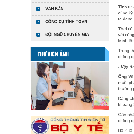
Tính từ
VĂN BẢN
cùng kỳ
ta đang 
CÔNG CỤ TÍNH TOÁN
Thời tiế
ĐỘI NGŨ CHUYÊN GIA
với cùn
Minh tă
Trong th
THƯ VIỆN ẢNH
chống dị
- Vậy ô
Ông Võ
muỗi phá
thường g
Đáng ch
khoảng 
Gần nhất
chống dị
Bộ Y tế 