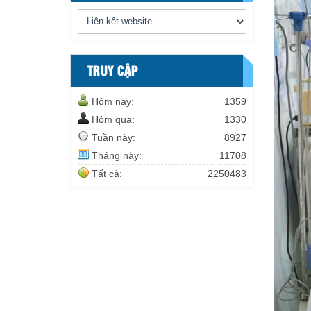
TRUY CẬP
Hôm nay:
1359
Hôm qua:
1330
Tuần này:
8927
Tháng này:
11708
Tất cả:
2250483