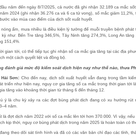
 đầu năm đến ngày 8/7/2025, cả nước đã ghi nhận 32.189 ca mắc sốt 
 năm 2024 (ghi nhận 36.276 ca và 6 ca tử vong), số mắc giảm 11,2%, 
bước vào mùa cao điểm của dịch sốt xuất huyết.
t nóng ẩm, mưa nhiều là điều kiện lý tưởng để muỗi truyền bệnh phát
g kỳ như: Bến Tre tăng 346,5%, Tây Ninh tăng 274,3%, Long An tăn
ng 151,4%.
ời gian tới, có thể tiếp tục ghi nhận số ca mắc gia tăng tại các địa p
ch một cách quyết liệt và đồng bộ.
ng đánh giá mức độ kiểm soát dịch hiện nay như thế nào, thưa P
 Hải Sơn:
Cho đến nay, dịch sốt xuất huyết vẫn đang trong tầm kiểm 
t triển như hiện nay, nguy cơ gia tăng số ca mắc trong thời gian tới 
ia tăng vào khoảng thời gian từ tháng 6 đến tháng 12.
ú ý là chu kỳ xảy ra các đợt bùng phát dịch đang có xu hướng rút
3–4 năm.
 là đợt dịch năm 2022 với số ca mắc lên tới hơn 370.000. Vì vậy, nếu
ch kịp thời, nguy cơ bùng phát dịch trong năm 2025 là hoàn toàn có th
đang theo dõi sát tình hình và đã có các văn bản chỉ đạo các tỉnh, 