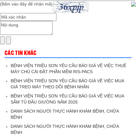
(Bấm vào đây để nhận mã)
CÁC TIN KHÁC
BỆNH VIỆN TRIỆU SƠN YÊU CẦU BÁO GIÁ VỀ VIỆC THUÊ
MÁY CHỦ CÀI ĐẶT PHẦN MỀM RIS-PACS
BỆNH VIỆN TRIỆU SƠN YÊU CẦU BÁO GIÁ VỀ VIỆC MUA
GIÁ TREO MÁY THEO DÕI BỆNH NHÂN
BỆNH VIỆN TRIỆU SƠN YÊU CẦU BÁO GIÁ VỀ VIỆC MUA
SẮM TỦ ĐẦU GIƯỜNG NĂM 2026
DANH SÁCH NGƯỜI THỰC HÀNH KHÁM BỆNH, CHỮA
BỆNH
DANH SÁCH NGƯỜI THỰC HÀNH KHÁM BỆNH, CHỮA
BỆNH