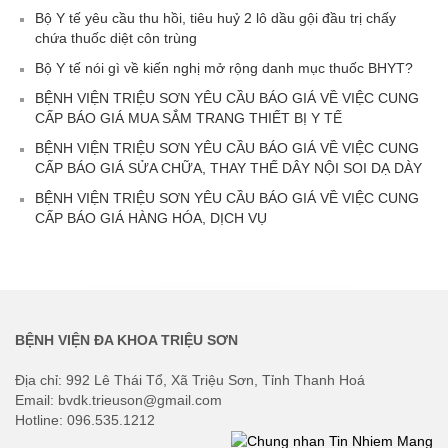
Bộ Y tế yêu cầu thu hồi, tiêu huỷ 2 lô dầu gội đầu trị chấy
chứa thuốc diệt côn trùng
Bộ Y tế nói gì về kiến nghị mở rộng danh mục thuốc BHYT?
BỆNH VIỆN TRIỆU SƠN YÊU CẦU BÁO GIÁ VỀ VIỆC CUNG
CẤP BÁO GIÁ MUA SẮM TRANG THIẾT BỊ Y TẾ
BỆNH VIỆN TRIỆU SƠN YÊU CẦU BÁO GIÁ VỀ VIỆC CUNG
CẤP BÁO GIÁ SỬA CHỮA, THAY THẾ DÂY NỘI SOI DẠ DÀY
BỆNH VIỆN TRIỆU SƠN YÊU CẦU BÁO GIÁ VỀ VIỆC CUNG
CẤP BÁO GIÁ HÀNG HÓA, DỊCH VỤ
BỆNH VIỆN ĐA KHOA TRIỆU SƠN
Địa chỉ: 992 Lê Thái Tổ, Xã Triệu Sơn, Tỉnh Thanh Hoá
Email: bvdk.trieuson@gmail.com
Hotline: 096.535.1212