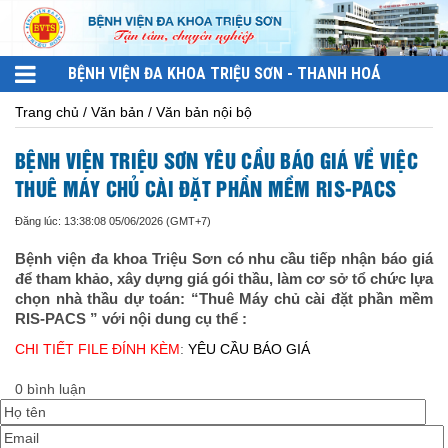
BỆNH VIỆN ĐA KHOA TRIỆU SƠN - THANH HOÁ
Trang chủ / Văn bản / Văn bản nội bộ
BỆNH VIỆN TRIỆU SƠN YÊU CẦU BÁO GIÁ VỀ VIỆC
THUÊ MÁY CHỦ CÀI ĐẶT PHẦN MỀM RIS-PACS
Đăng lúc: 13:38:08 05/06/2026 (GMT+7)
Bệnh viện đa khoa Triệu Sơn có nhu cầu tiếp nhận báo giá
để tham khảo, xây dựng giá gói thầu, làm cơ sở tổ chức lựa
chọn nhà thầu dự toán: “Thuê Máy chủ cài đặt phần mềm
RIS-PACS ” với nội dung cụ thể :
CHI TIẾT FILE ĐÍNH KÈM
:
YÊU CẦU BÁO GIÁ
0 bình luận