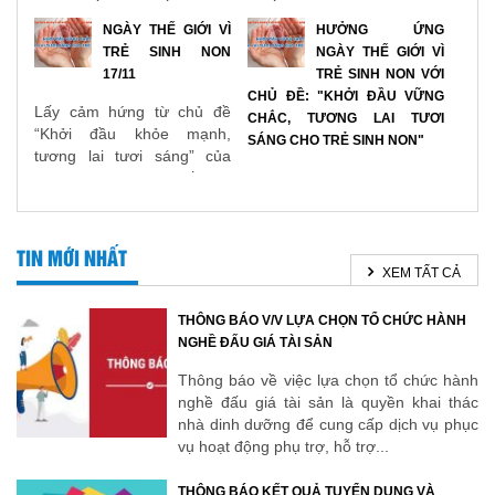
vàng, đối mặt biến chứng
khiến các bệnh viêm đường
sức khỏe khó lường
hô hấp cấp có xu hướng gia
NGÀY THẾ GIỚI VÌ
HƯỞNG ỨNG
tăng.
TRẺ SINH NON
NGÀY THẾ GIỚI VÌ
17/11
TRẺ SINH NON VỚI
CHỦ ĐỀ: "KHỞI ĐẦU VỮNG
Lấy cảm hứng từ chủ đề
CHẮC, TƯƠNG LAI TƯƠI
“Khởi đầu khỏe mạnh,
SÁNG CHO TRẺ SINH NON"
tương lai tươi sáng” của
Ngày Sức khỏe Thế giới
Ngày 17 tháng 11 hàng
năm 2025 do Tổ chức Y tế
năm, thế giới cùng nhau kỷ
Thế giới phát động, chủ đề
niệm Ngày Thế giới vì Trẻ
Ngày...
sinh non. Đây là dịp để
TIN MỚI NHẤT
nâng cao nhận thức về các
XEM TẤT CẢ
vấn đề liên quan đến trẻ...
THÔNG BÁO V/V LỰA CHỌN TỔ CHỨC HÀNH
NGHỀ ĐẤU GIÁ TÀI SẢN
Thông báo về việc lựa chọn tổ chức hành
nghề đấu giá tài sản là quyền khai thác
nhà dinh dưỡng để cung cấp dịch vụ phục
vụ hoạt động phụ trợ, hỗ trợ...
THÔNG BÁO KẾT QUẢ TUYỂN DỤNG VÀ