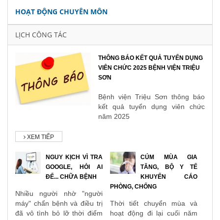
HOẠT ĐỘNG CHUYÊN MÔN
LỊCH CÔNG TÁC
THÔNG BÁO KẾT QUẢ TUYỂN DỤNG
VIÊN CHỨC 2025 BỆNH VIỆN TRIỆU
SƠN
Bệnh viện Triệu Sơn thông báo
kết quả tuyển dụng viên chức
năm 2025
XEM TIẾP
NGUY KỊCH VÌ TRA
CÚM MÙA GIA
GOOGLE, HỎI AI
TĂNG, BỘ Y TẾ
ĐỂ... CHỮA BỆNH
KHUYẾN CÁO
PHÒNG, CHỐNG
Nhiều người nhờ "người
máy" chẩn bệnh và điều trị
Thời tiết chuyển mùa và
đã vô tình bỏ lỡ thời điểm
hoạt động đi lại cuối năm