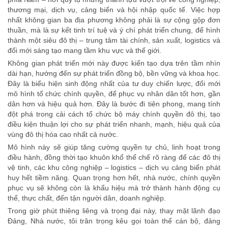
thương mại, dịch vụ, cảng biển và hội nhập quốc tế. Việc hợp
nhất không gian ba địa phương không phải là sự cộng gộp đơn
thuần, mà là sự kết tinh trí tuệ và ý chí phát triển chung, để hình
thành một siêu đô thị – trung tâm tài chính, sản xuất, logistics và
đổi mới sáng tạo mang tầm khu vực và thế giới.
Không gian phát triển mới này được kiến tạo dựa trên tầm nhìn
dài hạn, hướng đến sự phát triển đồng bộ, bền vững và khoa học.
Đây là biểu hiện sinh động nhất của tư duy chiến lược, đổi mới
mô hình tổ chức chính quyền, để phục vụ nhân dân tốt hơn, gần
dân hơn và hiệu quả hơn. Đây là bước đi tiên phong, mang tính
đột phá trong cải cách tổ chức bộ máy chính quyền đô thị, tạo
điều kiện thuận lợi cho sự phát triển nhanh, mạnh, hiệu quả của
vùng đô thị hóa cao nhất cả nước.
Mô hình này sẽ giúp tăng cường quyền tự chủ, linh hoạt trong
điều hành, đồng thời tạo khuôn khổ thể chế rõ ràng để các đô thị
vệ tinh, các khu công nghiệp – logistics – dịch vụ cảng biển phát
huy hết tiềm năng. Quan trọng hơn hết, nhà nước, chính quyền
phục vụ sẽ không còn là khẩu hiệu mà trở thành hành động cụ
thể, thực chất, đến tận người dân, doanh nghiệp.
Trong giờ phút thiêng liêng và trọng đại này, thay mặt lãnh đạo
Đảng, Nhà nước, tôi trân trọng kêu gọi toàn thể cán bộ, đảng