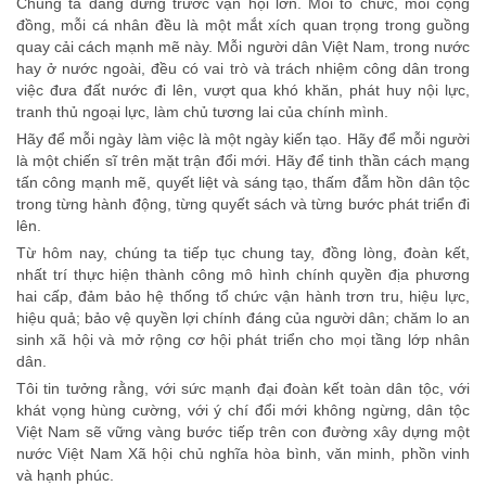
Chúng ta đang đứng trước vận hội lớn. Mỗi tổ chức, mỗi cộng
đồng, mỗi cá nhân đều là một mắt xích quan trọng trong guồng
quay cải cách mạnh mẽ này. Mỗi người dân Việt Nam, trong nước
hay ở nước ngoài, đều có vai trò và trách nhiệm công dân trong
việc đưa đất nước đi lên, vượt qua khó khăn, phát huy nội lực,
tranh thủ ngoại lực, làm chủ tương lai của chính mình.
Hãy để mỗi ngày làm việc là một ngày kiến tạo. Hãy để mỗi người
là một chiến sĩ trên mặt trận đổi mới. Hãy để tinh thần cách mạng
tấn công mạnh mẽ, quyết liệt và sáng tạo, thấm đẫm hồn dân tộc
trong từng hành động, từng quyết sách và từng bước phát triển đi
lên.
Từ hôm nay, chúng ta tiếp tục chung tay, đồng lòng, đoàn kết,
nhất trí thực hiện thành công mô hình chính quyền địa phương
hai cấp, đảm bảo hệ thống tổ chức vận hành trơn tru, hiệu lực,
hiệu quả; bảo vệ quyền lợi chính đáng của người dân; chăm lo an
sinh xã hội và mở rộng cơ hội phát triển cho mọi tầng lớp nhân
dân.
Tôi tin tưởng rằng, với sức mạnh đại đoàn kết toàn dân tộc, với
khát vọng hùng cường, với ý chí đổi mới không ngừng, dân tộc
Việt Nam sẽ vững vàng bước tiếp trên con đường xây dựng một
nước Việt Nam Xã hội chủ nghĩa hòa bình, văn minh, phồn vinh
và hạnh phúc.