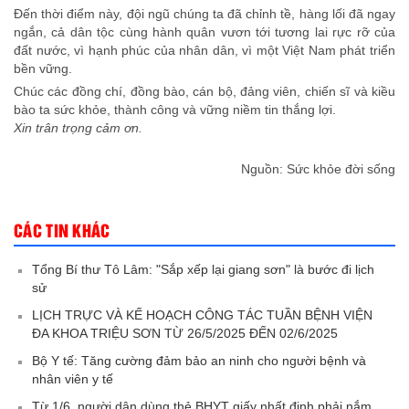
Đến thời điểm này, đội ngũ chúng ta đã chỉnh tề, hàng lối đã ngay
ngắn, cả dân tộc cùng hành quân vươn tới tương lai rực rỡ của
đất nước, vì hạnh phúc của nhân dân, vì một Việt Nam phát triển
bền vững.
Chúc các đồng chí, đồng bào, cán bộ, đảng viên, chiến sĩ và kiều
bào ta sức khỏe, thành công và vững niềm tin thắng lợi.
Xin trân trọng cảm ơn.
Nguồn: Sức khỏe đời sống
CÁC TIN KHÁC
Tổng Bí thư Tô Lâm: "Sắp xếp lại giang sơn" là bước đi lịch
sử
LỊCH TRỰC VÀ KẾ HOẠCH CÔNG TÁC TUẦN BỆNH VIỆN
ĐA KHOA TRIỆU SƠN TỪ 26/5/2025 ĐẾN 02/6/2025
Bộ Y tế: Tăng cường đảm bảo an ninh cho người bệnh và
nhân viên y tế
Từ 1/6, người dân dùng thẻ BHYT giấy nhất định phải nắm