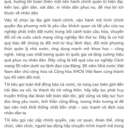
quả, hướng tới hoàn thiện một nền hành chính quản trị hiện đại,
kiến tạo, gần dân, sát dân, vì nhân dân phục vụ, để mọi lợi ích
thuộc về nhân dân.
Việc tổ chức lại địa giới hành chính, vận hành mô hình chính
quyền địa phương mới là yêu cầu khách quan và tất yếu của sự
nghiệp phát triển đất nước trong bối cảnh toàn cầu hóa, chuyển
đổi số và cuộc cách mạng công nghiệp lần thứ tư. Đây là cơ hội
quý báu để chúng ta đổi mới tư duy lãnh đạo, đổi mới phương
thức quản lý nhà nước, ứng dụng mạnh mẽ khoa học – công
nghệ, nâng cao chất lượng quản trị quốc gia và tăng cường hiệu
quả phục vụ nhân dân. Đây cũng là kết quả của sự nghiệp Cách
mạng 95 năm dưới sự lãnh đạo của Đảng; 80 năm Nhà nước Việt
Nam dân chủ cộng hòa và Cộng hòa XHCN Việt Nam cùng thành
tựu 40 năm đổi mới.
Tôi kêu gọi toàn thể đồng bào cả nước, từ vùng cao biên giới đến
hải đảo xa xôi, từ thành thị tới nông thôn, hãy tiếp tục phát huy
truyền thống đại đoàn kết toàn dân tộc, giữ vững và tiếp tục hun
đúc lòng yêu nước, tinh thần cộng đồng, tương thân tương ái để
tạo nên một khối thống nhất bền chặt – sức mạnh vô địch của
nhân dân ta.
Tôi kêu gọi các cấp chính quyền, các cơ quan, đoàn thể, công
chức, viên chức, người lao động hãy chuyển mình mạnh mẽ trong