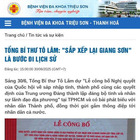
BỆNH VIỆN ĐA KHOA TRIỆU SƠN - THANH HOÁ
Trang chủ / Tin tức và sự kiện
TỔNG BÍ THƯ TÔ LÂM: "SẮP XẾP LẠI GIANG SƠN"
LÀ BƯỚC ĐI LỊCH SỬ
Đăng lúc: 15:00:00 30/06/2025 (GMT+7)
Sáng 30/6, Tổng Bí thư Tô Lâm dự "Lễ công bố Nghị quyết
của Quốc hội về sáp nhập tỉnh, thành phố cùng các quyết
định của Trung ương Đảng thành lập đảng bộ tỉnh và nhân
sự lãnh đạo địa phương" tại TPHCM và có bài phát biểu với
nhân dân Thành phố, đồng thời gửi gắm thông điệp tới
nhân dân cả nước.