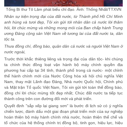
Tổng Bí thư Tô Lâm phát biểu chỉ đạo. Ảnh: Thống Nhất/TTXVN
Nhân sự kiện trọng đại của đất nước, từ Thành phố Hồ Chí Minh
anh hùng và tươi đẹp, Tôi xin gửi tới nhân dân cả nước lời thăm
hỏi, lời chúc mừng và những mong mỏi của Ban chấp hành Trung
ương Đảng cộng sản Việt Nam về tương lai của đất nước ta, dân
tộc ta.
Thưa đồng chí, đồng bào, quân dân cả nước và người Việt Nam ở
nước ngoài,
Trước thời khắc thiêng liêng và trọng đại của dân tộc- khi chúng
ta chính thức đồng loạt vận hành bộ máy chính quyền địa
phương hai cấp tại 34 tỉnh, thành phố trong cả nước- một chỉnh
thể hành chính mới của Nước Cộng hòa xã hội chủ nghĩa Việt
Nam, thay mặt Lãnh đạo Đảng, Nhà nước Quốc hội, Chính phủ
và Mặt trận Tổ quốc Việt Nam, Tôi xin gửi tới toàn thể đồng bào,
đồng chí lời chúc mừng tốt đẹp nhất; Chúc đất nước ta tiếp tục
thành công trên con đường đổi mới và phát triển.
Quyết định "sắp xếp lại giang sơn" là bước đi lịch sử có ý nghĩa
chiến lược, đánh dấu một giai đoạn phát triển mới của sự nghiệp
hoàn thiện bộ máy hành chính nhà nước, hoàn thiện thể chế và
tổ chức của hệ thống chính trị đồng bộ, tinh gọn, hiệu lực, hiệu