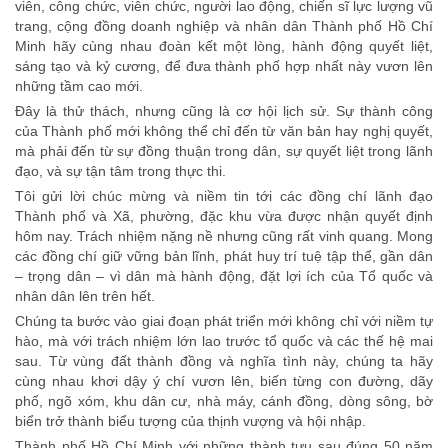
viên, công chức, viên chức, người lao động, chiến sĩ lực lượng vũ
trang, cộng đồng doanh nghiệp và nhân dân Thành phố Hồ Chí
Minh hãy cùng nhau đoàn kết một lòng, hành động quyết liệt,
sáng tạo và kỷ cương, để đưa thành phố hợp nhất này vươn lên
những tầm cao mới.
Đây là thử thách, nhưng cũng là cơ hội lịch sử. Sự thành công
của Thành phố mới không thể chỉ đến từ văn bản hay nghị quyết,
mà phải đến từ sự đồng thuận trong dân, sự quyết liệt trong lãnh
đạo, và sự tận tâm trong thực thi.
Tôi gửi lời chúc mừng và niềm tin tới các đồng chí lãnh đạo
Thành phố và Xã, phường, đặc khu vừa được nhận quyết định
hôm nay. Trách nhiệm nặng nề nhưng cũng rất vinh quang. Mong
các đồng chí giữ vững bản lĩnh, phát huy trí tuệ tập thể, gần dân
– trọng dân – vì dân mà hành động, đặt lợi ích của Tổ quốc và
nhân dân lên trên hết.
Chúng ta bước vào giai đoạn phát triển mới không chỉ với niềm tự
hào, mà với trách nhiệm lớn lao trước tổ quốc và các thế hệ mai
sau. Từ vùng đất thành đồng và nghĩa tình này, chúng ta hãy
cùng nhau khơi dậy ý chí vươn lên, biến từng con đường, dãy
phố, ngõ xóm, khu dân cư, nhà máy, cánh đồng, dòng sông, bờ
biển trở thành biểu tượng của thịnh vượng và hội nhập.
Thành phố Hồ Chí Minh với những thành tựu sau đúng 50 năm