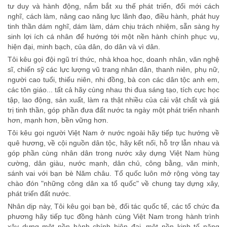
tư duy và hành động, nắm bắt xu thế phát triển, đổi mới cách
nghĩ, cách làm, nâng cao năng lực lãnh đạo, điều hành, phát huy
tinh thần dám nghĩ, dám làm, dám chịu trách nhiệm, sẵn sàng hy
sinh lợi ích cá nhân để hướng tới một nền hành chính phục vụ,
hiện đại, minh bạch, của dân, do dân và vì dân.
Tôi kêu gọi đội ngũ trí thức, nhà khoa học, doanh nhân, văn nghệ
sĩ, chiến sỹ các lực lượng vũ trang nhân dân, thanh niên, phụ nữ,
người cao tuổi, thiếu niên, nhi đồng, bà con các dân tộc anh em,
các tôn giáo... tất cả hãy cùng nhau thi đua sáng tạo, tích cực học
tập, lao động, sản xuất, làm ra thật nhiều của cải vật chất và giá
trị tinh thần, góp phần đưa đất nước ta ngày một phát triển nhanh
hơn, mạnh hơn, bền vững hơn.
Tôi kêu gọi người Việt Nam ở nước ngoài hãy tiếp tục hướng về
quê hương, về cội nguồn dân tộc, hãy kết nối, hỗ trợ lẫn nhau và
góp phần cùng nhân dân trong nước xây dựng Việt Nam hùng
cường, dân giàu, nước mạnh, dân chủ, công bằng, văn minh,
sánh vai với bạn bè Năm châu. Tổ quốc luôn mở rộng vòng tay
chào đón "những công dân xa tổ quốc" về chung tay dựng xây,
phát triển đất nước.
Nhân dịp này, Tôi kêu gọi bạn bè, đối tác quốc tế, các tổ chức đa
phương hãy tiếp tục đồng hành cùng Việt Nam trong hành trình
xây dựng một nền hành chính hiện đại, một nền kinh tế năng