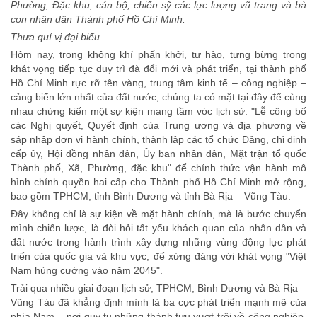
Phường, Đặc khu, cán bộ, chiến sỹ các lực lượng vũ trang và bà
con nhân dân Thành phố Hồ Chí Minh.
Thưa quí vị đại biểu
Hôm nay, trong không khí phấn khởi, tự hào, tưng bừng trong
khát vọng tiếp tục duy trì đà đổi mới và phát triển, tại thành phố
Hồ Chí Minh rực rỡ tên vàng, trung tâm kinh tế – công nghiệp –
cảng biển lớn nhất của đất nước, chúng ta có mặt tại đây để cùng
nhau chứng kiến một sự kiện mang tầm vóc lịch sử: "Lễ công bố
các Nghị quyết, Quyết định của Trung ương và địa phương về
sáp nhập đơn vị hành chính, thành lập các tổ chức Đảng, chỉ định
cấp ủy, Hội đồng nhân dân, Ủy ban nhân dân, Mặt trận tổ quốc
Thành phố, Xã, Phường, đặc khu" để chính thức vận hành mô
hình chính quyền hai cấp cho Thành phố Hồ Chí Minh mở rộng,
bao gồm TPHCM, tỉnh Bình Dương và tỉnh Bà Rịa – Vũng Tàu.
Đây không chỉ là sự kiện về mặt hành chính, mà là bước chuyển
mình chiến lược, là đòi hỏi tất yếu khách quan của nhân dân và
đất nước trong hành trình xây dựng những vùng động lực phát
triển của quốc gia và khu vực, để xứng đáng với khát vọng "Việt
Nam hùng cường vào năm 2045".
Trải qua nhiều giai đoạn lịch sử, TPHCM, Bình Dương và Bà Rịa –
Vũng Tàu đã khẳng định mình là ba cực phát triển mạnh mẽ của
phía Nam – nơi quy tụ những thành tựu vượt trội về công nghiệp,