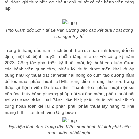
tế; đánh giá thực hiện cơ chế tự chủ tại tất cả các bệnh viện công
lập.
Phó Giám đốc Sở Y tế Lê Văn Cường báo cáo kết quả hoạt động
của ngành y tế.
Trong 6 tháng đầu năm, dịch bệnh trên địa bàn tỉnh tương đối ổn
định, một số bệnh truyền nhiễm tăng nhẹ so với cùng kỳ năm
2023. Công tác phát triển kỹ thuật mới, kỹ thuật cao luôn được
các bệnh viện quan tâm, nhiều kỹ thuật được triển khai và áp
dụng như kỹ thuật đặt catheter hai nòng có cuff, tạo đường hầm
để lọc máu, phẫu thuật TaTME trong điều trị ung thư trực tràng
thấp tại Bệnh viện Đa khoa tỉnh Thanh Hoá; phẫu thuật nội soi
não úng thủy bằng phương pháp nội soi ống mềm, phẫu thuật nội
soi cắt nang thận... tại Bệnh viện Nhi; phẫu thuật nội soi cắt tử
cung hoàn toàn để lại 2 phần phụ, phẫu thuật lấy nang rò khe
mang I, II,... tại Bệnh viện Ung bướu.
Đại diện lãnh đạo Trung tâm Kiểm soát bệnh tật tỉnh phát biểu
tham luận tại hội nghị.