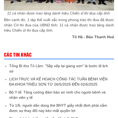
11 cá nhân được trao tặng danh hiệu Chiến sĩ thi đua cấp tỉnh.
Bên cạnh đó, 1 tập thể xuất sắc trong phong trào thi đua đã được
nhận Cờ thi đua của UBND tỉnh; 11 cá nhân được trao tặng danh
hiệu Chiến sĩ thi đua cấp tỉnh.
Tô Hà - Báo Thanh Hoá
CÁC TIN KHÁC
Tổng Bí thư Tô Lâm: "Sắp xếp lại giang sơn" là bước đi lịch
sử
LỊCH TRỰC VÀ KẾ HOẠCH CÔNG TÁC TUẦN BỆNH VIỆN
ĐA KHOA TRIỆU SƠN TỪ 26/5/2025 ĐẾN 02/6/2025
Bộ Y tế: Tăng cường đảm bảo an ninh cho người bệnh và
nhân viên y tế
Từ 1/6, người dân dùng thẻ BHYT giấy nhất định phải nắm
được sự thay đổi này kẻo mất quyền lợi