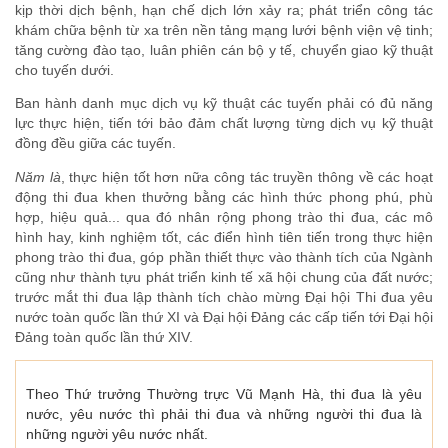
kịp thời dịch bệnh, hạn chế dịch lớn xảy ra; phát triển công tác
khám chữa bệnh từ xa trên nền tảng mạng lưới bệnh viện vệ tinh;
tăng cường đào tạo, luân phiên cán bộ y tế, chuyển giao kỹ thuật
cho tuyến dưới.
Ban hành danh mục dịch vụ kỹ thuật các tuyến phải có đủ năng
lực thực hiện, tiến tới bảo đảm chất lượng từng dịch vụ kỹ thuật
đồng đều giữa các tuyến.
Năm là
, thực hiện tốt hơn nữa công tác truyền thông về các hoạt
động thi đua khen thưởng bằng các hình thức phong phú, phù
hợp, hiệu quả... qua đó nhân rộng phong trào thi đua, các mô
hình hay, kinh nghiệm tốt, các điển hình tiên tiến trong thực hiện
phong trào thi đua, góp phần thiết thực vào thành tích của Ngành
cũng như thành tựu phát triển kinh tế xã hội chung của đất nước;
trước mắt thi đua lập thành tích chào mừng Đại hội Thi đua yêu
nước toàn quốc lần thứ XI và Đại hội Đảng các cấp tiến tới Đại hội
Đảng toàn quốc lần thứ XIV.
Theo Thứ trưởng Thường trực Vũ Mạnh Hà, thi đua là yêu
nước, yêu nước thì phải thi đua và những người thi đua là
những người yêu nước nhất.