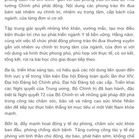
tướng Chính phủ phát động. Nội dung các phong trào thi đua
bám sát nhiệm vụ chính trị, nhiệm vụ trọng tâm, cấp bách của
ngành, của từng đơn vị cơ sở.
Tập trung giải quyết những khó khăn, vướng mắc, tạo mọi điều
kiện thuận lợi cho sự phát triển ngành Y tế bền vững. Hằng năm,
cùng với việc tổ chức phát động phong trào thi đua thường xuyên
gắn với nhiệm vụ chính trị trọng tâm của ngành, của đơn vị với
nội dung và hình thức phong phú, phù hợp với thực tế, có sơ kết,
tổng kết, rút ra bài học cho giai đoạn tiếp theo.
Ba là
, triển khai sáng tạo, có hiệu quả các nội dung liên quan đến
lĩnh vực y tế trong Văn kiện Đại hội Đảng toàn quốc lần thứ XIV,
Đại hội Đảng bộ Chính phủ, Đại hội Đảng bộ các cấp. Triển khai
các Nghị quyết của Trung ương, Bộ Chính trị đã ban hành, đặc
biệt là
Nghị quyết 72 của Bộ Chính trị về những giải pháp đột phá
trong công tác chăm sóc, bảo vệ và nâng cao sức khỏe Nhân
dân
để tiếp tục thực hiện thắng lợi mục tiêu vì một Việt Nam khỏe
mạnh.
Bốn là,
đẩy mạnh hoạt động y tế dự phòng, chăm sóc sức khỏe
ban đầu, phòng chống dịch bệnh. Tăng cường công tác y tế dự
phòng với tinh thần chủ động, dự báo, phát hiện sớm, khống chế