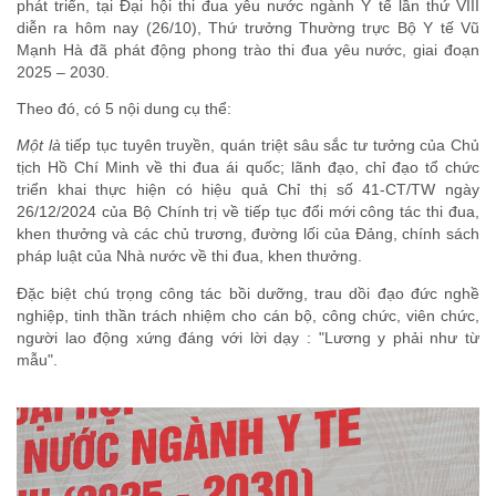
phát triển, tại Đại hội thi đua yêu nước ngành Y tế lần thứ VIII
diễn ra hôm nay (26/10), Thứ trưởng Thường trực Bộ Y tế Vũ
Mạnh Hà đã phát động phong trào thi đua yêu nước, giai đoạn
2025 – 2030.
Theo đó, có 5 nội dung cụ thể:
Một là
tiếp tục tuyên truyền, quán triệt sâu sắc tư tưởng của Chủ
tịch Hồ Chí Minh về thi đua ái quốc; lãnh đạo, chỉ đạo tổ chức
triển khai thực hiện có hiệu quả Chỉ thị số 41-CT/TW ngày
26/12/2024 của Bộ Chính trị về tiếp tục đổi mới công tác thi đua,
khen thưởng và các chủ trương, đường lối của Đảng, chính sách
pháp luật của Nhà nước về thi đua, khen thưởng.
Đặc biệt chú trọng công tác bồi dưỡng, trau dồi đạo đức nghề
nghiệp, tinh thần trách nhiệm cho cán bộ, công chức, viên chức,
người lao động xứng đáng với lời dạy : "Lương y phải như từ
mẫu".