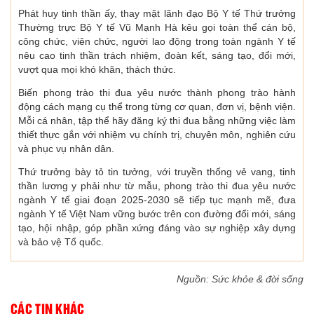
Phát huy tinh thần ấy, thay mặt lãnh đạo Bộ Y tế Thứ trưởng
Thường trực Bộ Y tế Vũ Mạnh Hà kêu gọi toàn thể cán bộ,
công chức, viên chức, người lao động trong toàn ngành Y tế
nêu cao tinh thần trách nhiệm, đoàn kết, sáng tạo, đổi mới,
vượt qua mọi khó khăn, thách thức.
Biến phong trào thi đua yêu nước thành phong trào hành
động cách mạng cụ thể trong từng cơ quan, đơn vị, bệnh viện.
Mỗi cá nhân, tập thể hãy đăng ký thi đua bằng những việc làm
thiết thực gắn với nhiệm vụ chính trị, chuyên môn, nghiên cứu
và phục vụ nhân dân.
Thứ trưởng bày tỏ tin tưởng, với truyền thống vẻ vang, tinh
thần lương y phải như từ mẫu, phong trào thi đua yêu nước
ngành Y tế giai đoạn 2025-2030 sẽ tiếp tục mạnh mẽ, đưa
ngành Y tế Việt Nam vững bước trên con đường đổi mới, sáng
tạo, hội nhập, góp phần xứng đáng vào sự nghiệp xây dựng
và bảo vệ Tổ quốc.
Nguồn: Sức khỏe & đời sống
CÁC TIN KHÁC