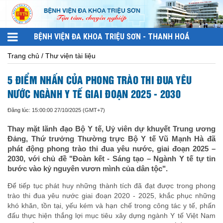
BỆNH VIỆN ĐA KHOA TRIỆU SƠN - THANH HOÁ
Trang chủ / Thư viện tài liệu
5 ĐIỂM NHẤN CỦA PHONG TRÀO THI ĐUA YÊU
NƯỚC NGÀNH Y TẾ GIAI ĐOẠN 2025 - 2030
Đăng lúc: 15:00:00 27/10/2025 (GMT+7)
Thay mặt lãnh đạo Bộ Y tế, Uỷ viên dự khuyết Trung ương
Đảng, Thứ trưởng Thường trực Bộ Y tế Vũ Mạnh Hà đã
phát động phong trào thi đua yêu nước, giai đoạn 2025 –
2030, với chủ đề "Đoàn kết - Sáng tạo – Ngành Y tế tự tin
bước vào kỷ nguyên vươn mình của dân tộc".
Để tiếp tục phát huy những thành tích đã đạt được trong phong
trào
thi đua yêu nước giai đoạn 2020 - 2025, khắc phục những
khó khăn, tồn tại, yếu kém và hạn chế trong công tác y tế, phấn
đấu thực hiện thắng lợi mục tiêu xây dựng ngành Y tế Việt Nam