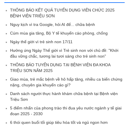
THÔNG BÁO KẾT QUẢ TUYỂN DỤNG VIÊN CHỨC 2025
BỆNH VIỆN TRIỆU SƠN
Nguy kịch vì tra Google, hỏi AI để... chữa bệnh
Cúm mùa gia tăng, Bộ Y tế khuyến cáo phòng, chống
Ngày thế giới vì trẻ sinh non 17/11
Hưởng ứng Ngày Thế giới vì Trẻ sinh non với chủ đề: "Khởi
đầu vững chắc, tương lai tươi sáng cho trẻ sinh non"
THÔNG BÁO TUYỂN DỤNG TẠI BỆNH VIỆN ĐA KHOA
TRIỆU SƠN NĂM 2025
Giao mùa, trẻ mắc bệnh về hô hấp tăng, nhiều ca biến chứng
nặng, chuyên gia khuyến cáo gì?
Danh sách người thực hành khám chữa bệnh tại Bệnh viện
Triệu Sơn
5 điểm nhấn của phong trào thi đua yêu nước ngành y tế giai
đoạn 2025 - 2030
6 thói quen buổi tối giúp tiêu hóa tốt và ngủ ngon hơn