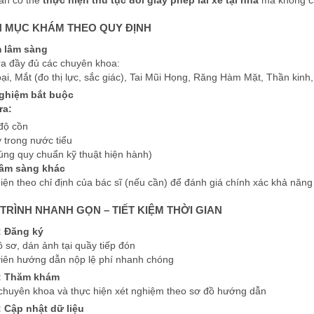
ân có thể
thực hiện thủ tục đổi giấy phép lái xe tại nhà
mà không cầ
NH MỤC KHÁM THEO QUY ĐỊNH
 lâm sàng
ra đầy đủ các chuyên khoa:
ại, Mắt (đo thị lực, sắc giác), Tai Mũi Họng, Răng Hàm Mặt, Thần kinh
nghiệm bắt buộc
ra:
độ cồn
 trong nước tiểu
úng quy chuẩn kỹ thuật hiện hành)
lâm sàng khác
iện theo chỉ định của bác sĩ (nếu cần) để đánh giá chính xác khả năng 
Y TRÌNH NHANH GỌN – TIẾT KIỆM THỜI GIAN
: Đăng ký
ồ sơ, dán ảnh tại quầy tiếp đón
viên hướng dẫn nộp lệ phí nhanh chóng
: Thăm khám
chuyên khoa và thực hiện xét nghiệm theo sơ đồ hướng dẫn
 Cập nhật dữ liệu