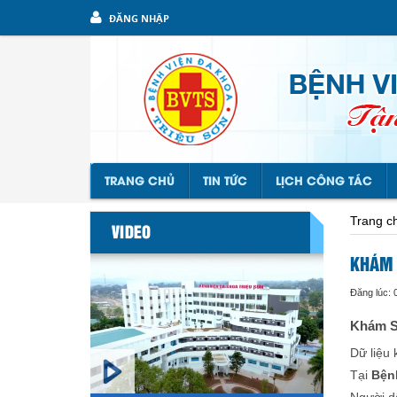
ĐĂNG NHẬP
TRANG CHỦ
TIN TỨC
LỊCH CÔNG TÁC
Trang c
VIDEO
KHÁM 
Đăng lúc: 
Khám Sứ
Dữ liệu
Tại
Bệnh