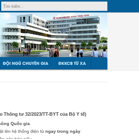
ĐỘI NGŨ CHUYÊN GIA
ĐKKCB TỪ XA
o Thông tư 32/2023/TT-BYT của Bộ Y tế)
 công Quốc gia
.
ật lên hệ thống điện tử
ngay trong ngày
.