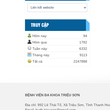
TRUY CẬP
Hôm nay:
94
Hôm qua:
1782
Tuần này:
6332
Tháng này:
9113
Tất cả:
2247888
BỆNH VIỆN ĐA KHOA TRIỆU SƠN
Địa chỉ: 992 Lê Thái Tổ, Xã Triệu Sơn, Tỉnh Thanh Ho
Email: bvdk.trieuson@gmail.com