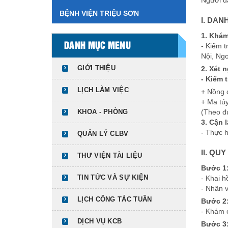
Người d
BỆNH VIỆN TRIỆU SƠN
I. DA
1. Khám
DANH MỤC MENU
- Kiểm t
Nội, Ngo
GIỚI THIỆU
2. Xét 
- Kiểm t
LỊCH LÀM VIỆC
+ Nồng 
+ Ma túy
KHOA - PHÒNG
(Theo đ
3. Cận 
- Thực h
QUẢN LÝ CLBV
II. QU
THƯ VIỆN TÀI LIỆU
Bước 1
TIN TỨC VÀ SỰ KIỆN
- Khai h
- Nhân 
LỊCH CÔNG TÁC TUẦN
Bước 2
- Khám 
DỊCH VỤ KCB
Bước 3: