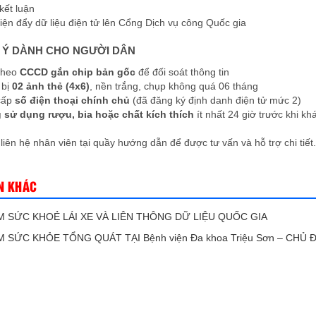
 kết luận
iện đẩy dữ liệu điện tử lên Cổng Dịch vụ công Quốc gia
ƯU Ý DÀNH CHO NGƯỜI DÂN
theo
CCCD gắn chip bản gốc
để đối soát thông tin
 bị
02 ảnh thẻ (4x6)
, nền trắng, chụp không quá 06 tháng
cấp
số điện thoại chính chủ
(đã đăng ký định danh điện tử mức 2)
 sử dụng rượu, bia hoặc chất kích thích
ít nhất 24 giờ trước khi k
 liên hệ nhân viên tại quầy hướng dẫn để được tư vấn và hỗ trợ chi tiết.
N KHÁC
 SỨC KHOẺ LÁI XE VÀ LIÊN THÔNG DỮ LIỆU QUỐC GIA
 SỨC KHỎE TỔNG QUÁT TẠI Bệnh viện Đa khoa Triệu Sơn – CH