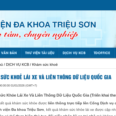
VĂN BẢN
THƯ VIỆN TÀI LIỆU
DỊCH VỤ KCB
TDOFFICE
hủ / DỊCH VỤ KCB / Khám sức khoẻ
SỨC KHOẺ LÁI XE VÀ LIÊN THÔNG DỮ LIỆU QUỐC GIA
00:00:00 01/01/2026 (GMT+7)
c Khỏe Lái Xe Và Liên Thông Dữ Liệu Quốc Gia (Triển khai the
 kết quả khám sức khỏe được
liên thông trực tiếp lên Cổng Dịch vụ
 viện Đa khoa Triệu Sơn
, kết quả khám sức khỏe lái xe được cập nh