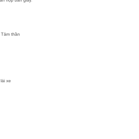
n nộp bản giấy.
, Tâm thần
lái xe