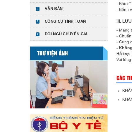
- Bác sĩ
VĂN BẢN
- Bệnh v
III. L
CÔNG CỤ TÍNH TOÁN
- Mang 
ĐỘI NGŨ CHUYÊN GIA
- Chuẩn
- Cung 
- Không
THƯ VIỆN ẢNH
Hỗ trợ:
Vui lòng
CÁC TI
KHÁM
KHÁM